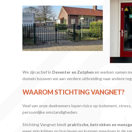
We zijn actief in
Deventer en Zutphen
en werken samen met 
domein bouwen we aan verdere uitbreiding naar andere regi
WAAROM STICHTING VANGNET?
Veel van onze deelnemers lopen risico op isolement, stress, u
persoonlijke omstandigheden.
Stichting Vangnet biedt
praktische, betrokken en mensg
weer grip krijgen op hun leven en kunnen meedoen in de sa