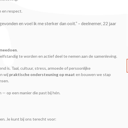
n en respect.
gevonden en voel ik me sterker dan ooit.” – deelnemer, 22 jaar
n meedoen
.
fstandig te worden en actief deel te nemen aan de samenleving.
d is. Taal, cultuur, stress, armoede of persoonlijke
n wij
praktische ondersteuning op maat
en bouwen we stap
nsen.
— op een manier die past bij hén.
n. Je kunt bij ons terecht voor: