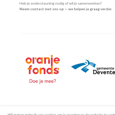
Heb je ondersteuning nodig of wil je samenwerken?
Neem contact met ons op — we helpen je graag verder.
Wij maken gebruik van cookies om je ervaring op de website te ver